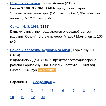
Сокол и ласточка
, Борис Акунин (2009)
8
Роман "СОКОЛ и ЛАСТОЧКА" продолжает серию
"Приключения магистра" (" Алтын-толобас", "Внеклассное
чтение", "Ф. М."… 430 руб
Сокол, № 3, 1991
(1991)
9
Вашему вниманию предлагается очередной выпуск
издания "Сокол" . В этом номере: Андрей Молчанов … 100
руб
Сокол и ласточка (аудиокнига MP3)
, Борис Акунин
10
(2013)
Издательский Дом "СОЮЗ" представляет аудиоверсию
романа Бориса Акунина "Сокол и Ласточка" . 2009 год.
Разгар… 543 руб
аудиокнига
Страницы
Следующая
→
1
2
3
4
5
6
7
8
9
10
11
12
13