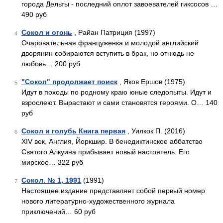
города Дельты - последний оплот завоевателей гиксосов …
490 руб
Сокол и огонь
, Райан Патриция (1997)
4
Очаровательная француженка и молодой английский
дворянин собираются вступить в брак, но отнюдь не
любовь… 200 руб
"Сокол" продолжает поиск
, Яков Ершов (1975)
5
Идут в походы по родному краю юные следопыты. Идут и
взрослеют. Вырастают и сами становятся героями. О… 140
руб
Сокол и голубь Книга первая
, Уилкок П. (2016)
6
XIV век, Англия, Йоркшир. В бенедиктинское аббатство
Святого Алкуина прибывает новый настоятель. Его
мирское… 322 руб
Сокол. № 1, 1991
(1991)
7
Настоящее издание представляет собой первый номер
нового литературно-художественного журнала
приключений… 60 руб